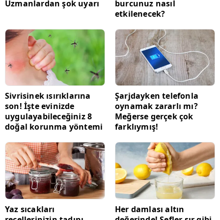
Uzmanlardan şok uyarı
burcunuz nasıl
etkilenecek?
Sivrisinek ısırıklarına
Şarjdayken telefonla
son! İşte evinizde
oynamak zararlı mı?
uygulayabileceğiniz 8
Meğerse gerçek çok
doğal korunma yöntemi
farklıymış!
Yaz sıcakları
Her damlası altın
reçellerinizin tadını
değerinde! Şefler sır gibi