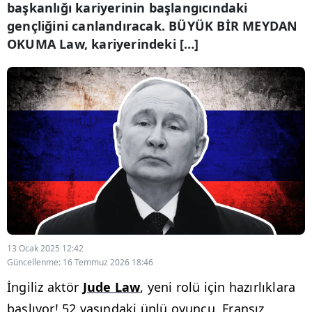
başkanlığı kariyerinin başlangıcındaki
gençliğini canlandıracak. BÜYÜK BİR MEYDAN
OKUMA Law, kariyerindeki […]
13 Ocak 2025 12:42
Güncellenme: 16 Temmuz 2026 18:46
İngiliz aktör
Jude Law
, yeni rolü için hazırlıklara
başlıyor! 52 yaşındaki ünlü oyuncu, Fransız