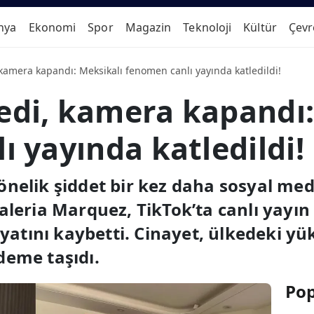
nya
Ekonomi
Spor
Magazin
Teknoloji
Kültür
Çevr
, kamera kapandı: Meksikalı fenomen canlı yayında katledildi!
dedi, kamera kapandı
 yayında katledildi!
önelik şiddet bir kez daha sosyal me
aleria Marquez, TikTok’ta canlı yayın 
ayatını kaybetti. Cinayet, ülkedeki y
deme taşıdı.
Pop