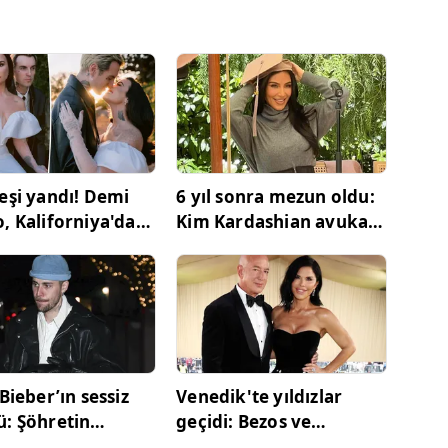
eşi yandı! Demi
6 yıl sonra mezun oldu:
, Kaliforniya'da
Kim Kardashian avukat
e evlendi
olmaya hazırlanıyor!
 Bieber’ın sessiz
Venedik'te yıldızlar
: Şöhretin
geçidi: Bezos ve
inden borç
Sanchez'in düğününün