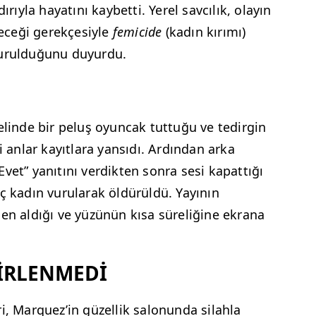
ırıyla hayatını kaybetti. Yerel savcılık, olayın
leceği gerekçesiyle
femicide
(kadın kırımı)
turulduğunu duyurdu.
elinde bir peluş oyuncak tuttuğu ve tedirgin
i anlar kayıtlara yansıdı. Ardından arka
vet” yanıtını verdikten sonra sesi kapattığı
ç kadın vurularak öldürüldü. Yayının
den aldığı ve yüzünün kısa süreliğine ekrana
LİRLENMEDİ
i, Marquez’in güzellik salonunda silahla