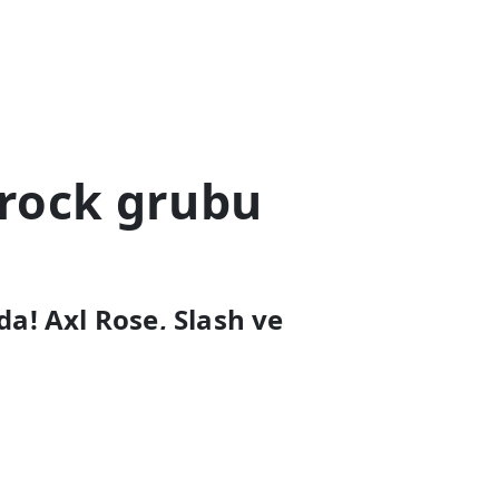
 rock grubu
da! Axl Rose, Slash ve
esintileri ve özel
eri sayım başladı...
üler Haberler