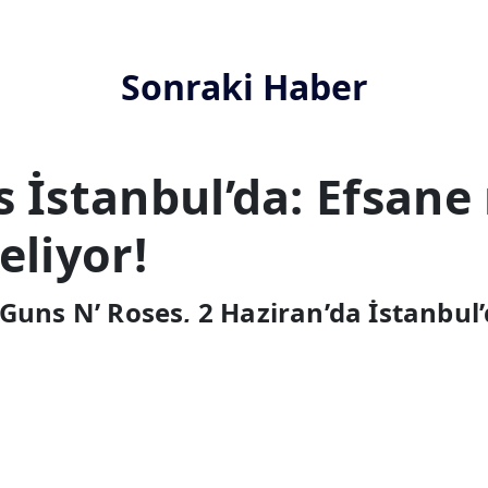
na!
detayları belli oldu!
Sonraki Haber
s İstanbul’da: Efsane
eliyor!
Guns N’ Roses, 2 Haziran’da İstanbul’
la şehre inerken, kulislerde Osmanlı 
 şölen yaşanacak. Tarihi konser için g
Pop