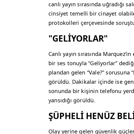
canlı yayın sırasında uğradığı sald
cinsiyet temelli bir cinayet olabi
protokolleri çerçevesinde soruş
"GELİYORLAR"
Canlı yayın sırasında Marquez’in 
bir ses tonuyla “Geliyorlar” dediğ
plandan gelen “Vale?” sorusuna “E
görüldü. Dakikalar içinde ise gen
sonunda bir kişinin telefonu yer
yansıdığı görüldü.
ŞÜPHELİ HENÜZ BE
Olay yerine gelen güvenlik güçler