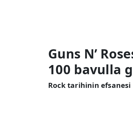
hissetmemiştim!
batağı
Guns N’ Rose
100 bavulla g
Rock tarihinin efsanesi 
Duff McKagan, 100 bavul
hediyelerle kültürel bir