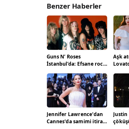
Benzer Haberler
Guns N’ Roses
Aşk at
İstanbul’da: Efsane rock
Lovato
grubu 100 bavulla
gizlic
geliyor!
Jennifer Lawrence'dan
Justin
Cannes'da samimi itiraf:
çöküşü
Hiç böyle
zirves