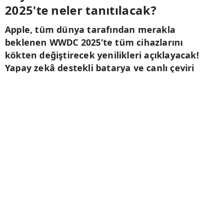
2025'te neler tanıtılacak?
Apple, tüm dünya tarafından merakla
beklenen WWDC 2025’te tüm cihazlarını
kökten değiştirecek yenilikleri açıklayacak!
Yapay zekâ destekli batarya ve canlı çeviri
özelliğiyle teknoloji sınırlarını zorlarken
teknolojiseverleri heyecanlandıran detaylar
haberimizde...