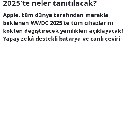
2025'te neler tanıtılacak?
Apple, tüm dünya tarafından merakla
beklenen WWDC 2025’te tüm cihazlarını
kökten değiştirecek yenilikleri açıklayacak!
Yapay zekâ destekli batarya ve canlı çeviri
özelliğiyle teknoloji sınırlarını zorlarken
teknolojiseverleri heyecanlandıran detaylar
haberimizde...