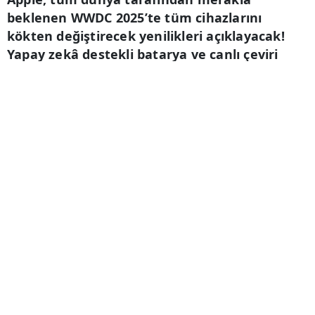
beklenen WWDC 2025’te tüm cihazlarını
kökten değiştirecek yenilikleri açıklayacak!
Yapay zekâ destekli batarya ve canlı çeviri
özelliğiyle teknoloji sınırlarını zorlarken
teknolojiseverleri heyecanlandıran detaylar
haberimizde...