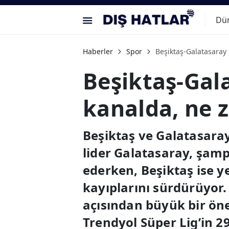
Dü
Haberler
Spor
Beşiktaş-Galatasaray 
Beşiktaş-Gala
kanalda, ne 
Beşiktaş ve Galatasaray
lider Galatasaray, şa
ederken, Beşiktaş ise y
kayıplarını sürdürüyor
açısından büyük bir ö
Trendyol Süper Lig’in 29