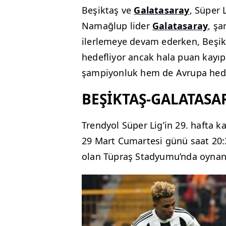
Beşiktaş ve
Galatasaray
, Süper 
Namağlup lider
Galatasaray
, ş
ilerlemeye devam ederken, Beşikt
hedefliyor ancak hala puan kayıp
şampiyonluk hem de Avrupa hedef
BEŞİKTAŞ-GALATASA
Trendyol Süper Lig’in 29. hafta k
29 Mart Cumartesi günü saat 20:3
olan Tüpraş Stadyumu’nda oynan