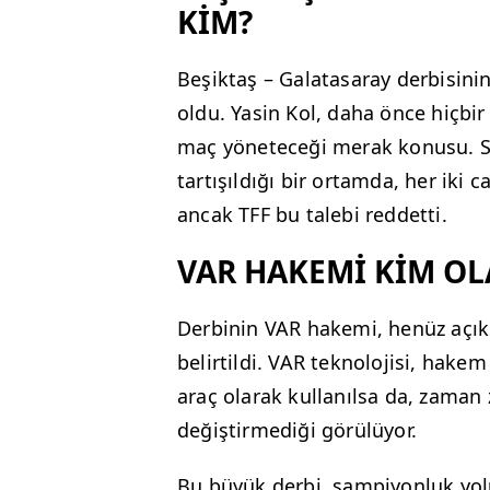
KİM?
Beşiktaş – Galatasaray derbisini
oldu. Yasin Kol, daha önce hiçbir
maç yöneteceği merak konusu. S
tartışıldığı bir ortamda, her iki
ancak TFF bu talebi reddetti.
VAR HAKEMİ KİM OL
Derbinin VAR hakemi, henüz açı
belirtildi. VAR teknolojisi, hake
araç olarak kullanılsa da, zama
değiştirmediği görülüyor.
Bu büyük derbi, şampiyonluk yolu