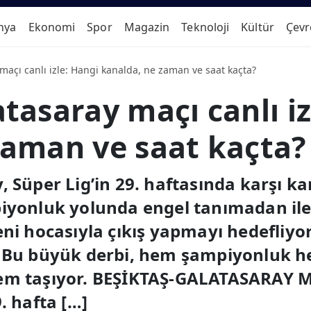
nya
Ekonomi
Spor
Magazin
Teknoloji
Kültür
Çevr
maçı canlı izle: Hangi kanalda, ne zaman ve saat kaçta?
tasaray maçı canlı iz
zaman ve saat kaçta?
, Süper Lig’in 29. haftasında karşı k
mpiyonluk yolunda engel tanımadan i
eni hocasıyla çıkış yapmayı hedefliy
. Bu büyük derbi, hem şampiyonluk 
nem taşıyor. BEŞİKTAŞ-GALATASARAY
. hafta […]