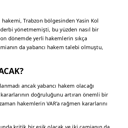
n hakemi, Trabzon bölgesinden Yasin Kol
 derbi yönetmemişti, bu yüzden nasıl bir
on dönemde yerli hakemlerin sıkça
 camianın da yabancı hakem talebi olmuştu,
ACAK?
klanmadı ancak yabancı hakem olacağı
m kararlarının doğruluğunu artıran önemli bir
n zaman hakemlerin VAR’a rağmen kararlarını
nda kritik bir eşik olacak ve iki camianın da