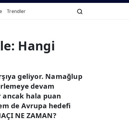
e
Trendler
le: Hangi
arşıya geliyor. Namağlup
lerlemeye devam
or ancak hala puan
hem de Avrupa hedefi
 MAÇI NE ZAMAN?