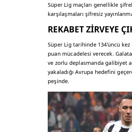
Süper Lig maçları genellikle şifre
karşılaşmaları şifresiz yayınlanm
REKABET ZİRVEYE ÇI
Süper Lig tarihinde 134’üncü kez k
puan mücadelesi verecek. Galat
ve zorlu deplasmanda galibiyet 
yakaladığı Avrupa hedefini geçere
peşinde.