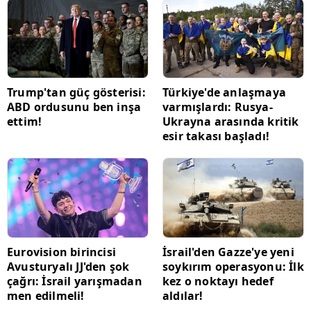
Trump'tan güç gösterisi:
Türkiye'de anlaşmaya
ABD ordusunu ben inşa
varmışlardı: Rusya-
ettim!
Ukrayna arasında kritik
esir takası başladı!
Eurovision birincisi
İsrail'den Gazze'ye yeni
Avusturyalı JJ'den şok
soykırım operasyonu: İlk
çağrı: İsrail yarışmadan
kez o noktayı hedef
men edilmeli!
aldılar!