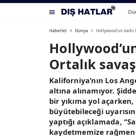
Dü
Haberler
Dünya
Hollywood’un kalbi 
Hollywood’un 
Ortalık sava
Kaliforniya’nın Los Ang
altına alınamıyor. Şidde
bir yıkıma yol açarken,
büyütebileceği uyarısı
yaptığı açıklamada, “Sa
kaydetmemize rağmen hâ