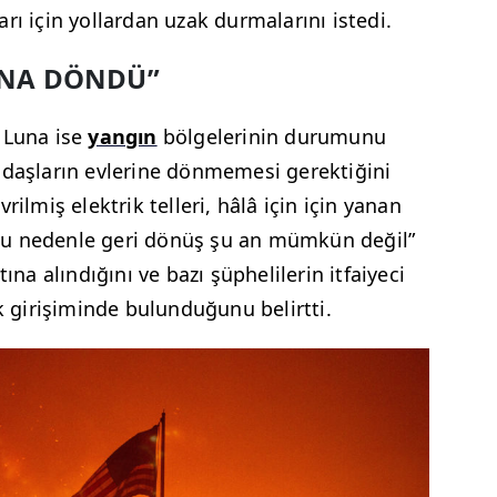
rı için yollardan uzak durmalarını istedi.
INA DÖNDÜ”
 Luna ise
yangın
bölgelerinin durumunu
ndaşların evlerine dönmemesi gerektiğini
rilmiş elektrik telleri, hâlâ için için yanan
r. Bu nedenle geri dönüş şu an mümkün değil”
ına alındığını ve bazı şüphelilerin itfaiyeci
ık girişiminde bulunduğunu belirtti.