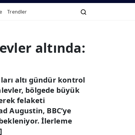
e
Trendler
evler altında:
arı altı gündür kontrol
 alevler, bölgede büyük
erek felaketi
had Augustin, BBC’ye
bekleniyor. İlerleme
]