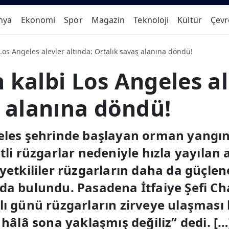
nya
Ekonomi
Spor
Magazin
Teknoloji
Kültür
Çevr
Los Angeles alevler altında: Ortalık savaş alanına döndü!
kalbi Los Angeles al
ş alanına döndü!
eles şehrinde başlayan orman yangınl
tli rüzgarlar nedeniyle hızla yayılan
 yetkililer rüzgarların daha da güçlen
nda bulundu. Pasadena İtfaiye Şefi C
lı günü rüzgarların zirveye ulaşması 
lâ sona yaklaşmış değiliz” dedi. […