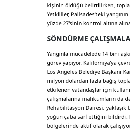
kişinin öldüğü belirtilirken, topl
Yetkililer, Palisades’teki yangını
yüzde 27’sinin kontrol altına alına
SÖNDÜRME ÇALIŞMALA
Yangınla mücadelede 14 bini aşkın
görev yapıyor. Kaliforniya’ya çevr
Los Angeles Belediye Başkanı Kar
milyon dolardan fazla bağış topl
etkilenen vatandaşlar için kullan
çalışmalarına mahkumların da dah
Rehabilitasyon Dairesi, yaklaşı
yoğun çaba sarf ettiğini bildirdi.
bölgelerinde aktif olarak çalışıyor