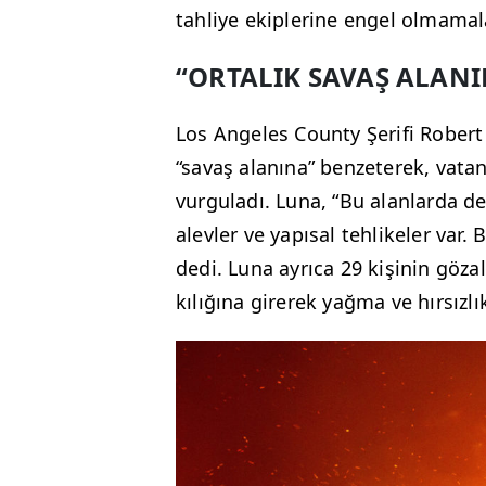
tahliye ekiplerine engel olmamala
“ORTALIK SAVAŞ ALAN
Los Angeles County Şerifi Robert
“savaş alanına” benzeterek, vata
vurguladı. Luna, “Bu alanlarda dev
alevler ve yapısal tehlikeler va
dedi. Luna ayrıca 29 kişinin gözalt
kılığına girerek yağma ve hırsızl